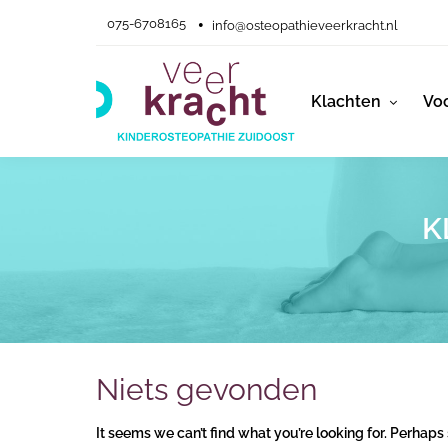
075-6708165
info@osteopathieveerkracht.nl
Klachten
Voo
K
Niets gevonden
It seems we can’t find what you’re looking for. Perhaps