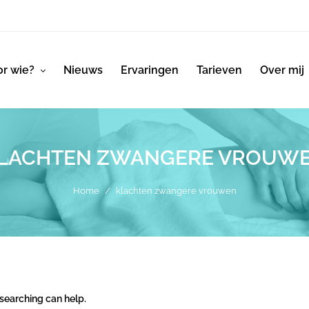
r wie?
Nieuws
Ervaringen
Tarieven
Over mij
LACHTEN ZWANGERE VROUW
Home
/
klachten zwangere vrouwen
 searching can help.