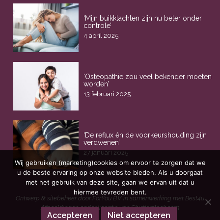
‘Mijn buikklachten zijn nu beter onder
controle’
4 april 2025
‘Osteopathie zou veel bekender moeten
worden’
13 februari 2025
‘De reflux én de voorkeurshouding zijn
verdwenen’
27 januari 2025
Wij gebruiken (marketing)cookies om ervoor te zorgen dat we
u de beste ervaring op onze website bieden. Als u doorgaat
met het gebruik van deze site, gaan we ervan uit dat u
hiermee tevreden bent.
Ontwerp & sitebeheer door
ForYou B.V.
in samenwerking met
Best4u
Afbeeldingen onder licentie van Shutterstock.com
Accepteren
Niet accepteren