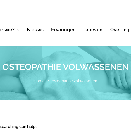
r wie?
Nieuws
Ervaringen
Tarieven
Over mij
OSTEOPATHIE VOLWASSENEN
Home
/
osteopathie volwassenen
 searching can help.