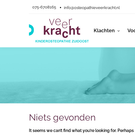
075-6708165
info@osteopathieveerkracht.nl
Klachten
Voo
Niets gevonden
It seems we can’t find what you’re looking for. Perhaps