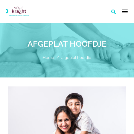
AFGEPLAT HOOFDJE
Home
/
afgeplat hoofdje