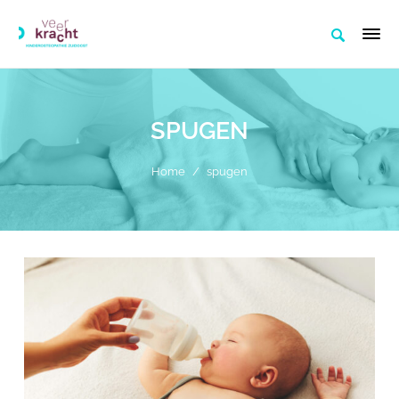
SPUGEN
Home
/
spugen