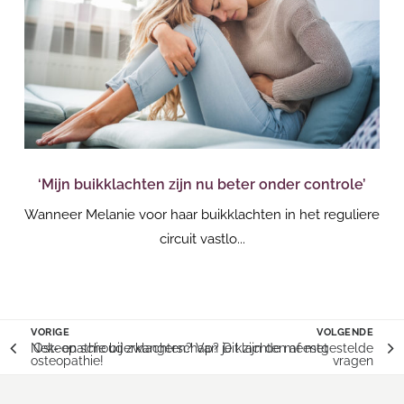
’
‘Mijn buikklachten zijn nu beter onder controle’
‘O
de
Wanneer Melanie voor haar buikklachten in het reguliere
Si
circuit vastlo...
VORIGE
VOLGENDE
Nek- en schouderklachten? Van je klachten af met
Osteopathie bij zwangerschap? Dit zijn de meestgestelde
osteopathie!
vragen