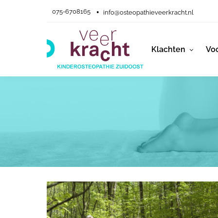
075-6708165
info@osteopathieveerkracht.nl
Klachten
Voo