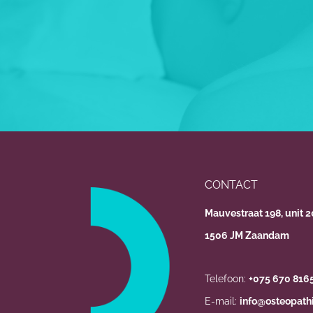
CONTACT
Mauvestraat 198, unit 
1506 JM Zaandam
Telefoon:
+075 670 816
E-mail:
info@osteopathi