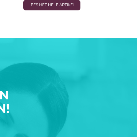
LEES HET HELE ARTIKEL
EN
N!