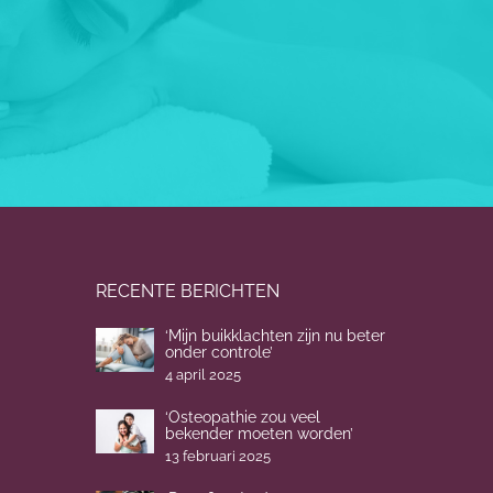
RECENTE BERICHTEN
‘Mijn buikklachten zijn nu beter
onder controle’
4 april 2025
‘Osteopathie zou veel
bekender moeten worden’
13 februari 2025