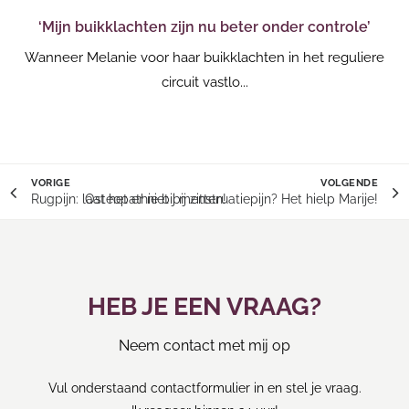
’
‘Mijn buikklachten zijn nu beter onder controle’
‘O
de
Wanneer Melanie voor haar buikklachten in het reguliere
Si
circuit vastlo...
VORIGE
VOLGENDE
Rugpijn: laat het er niet bij zitten!
Osteopathie bij menstruatiepijn? Het hielp Marije!
HEB JE EEN VRAAG?
Neem contact met mij op
Vul onderstaand contactformulier in en stel je vraag.