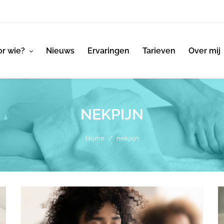
r wie?
Nieuws
Ervaringen
Tarieven
Over mij
NEKPIJN
Home
/
nekpijn