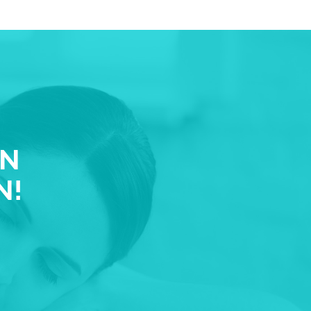
EN
N!