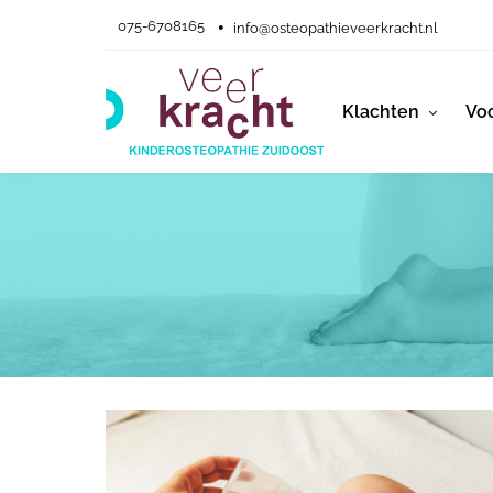
075-6708165
info@osteopathieveerkracht.nl
Klachten
Voo